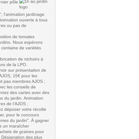
rnier pôle
 :
n", l'animation jardinage
Animation ouverte à tous
bres ou pas de
osition de tomates
jardins. Nous espérons
 centaine de variétés
abrication de nichoirs à
ans de la LPO.
choir sur présentation de
AJOS, 15€ pour les
tant pas membres AJOS ;
vec les conseils de
onnez des cartes avec des
ux du jardin. Animation
es de l'AJOS ;
ez déposer votre récolte
er, pour le concours
gumes du jardin". À gagner
ez un maraîcher
achets de graines pour
. Désignation des plus