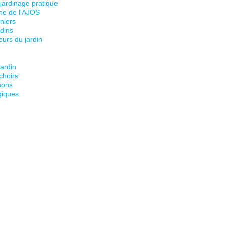
 jardinage pratique
ine de l'AJOS
niers
dins
eurs du jardin
jardin
choirs
nons
giques