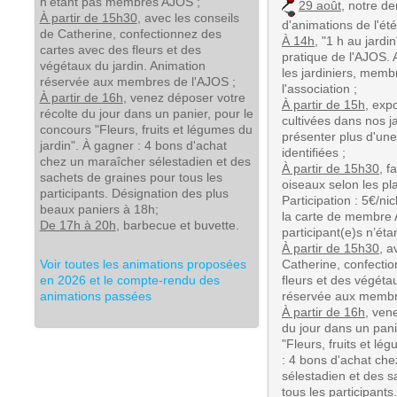
n’étant pas membres AJOS ;
29 août
, notre de
À partir de 15h30
, avec les conseils
d'animations de l'été
de Catherine, confectionnez des
À 14h
, "1 h au jardi
cartes avec des fleurs et des
pratique de l'AJOS. 
végétaux du jardin. Animation
les jardiniers, mem
réservée aux membres de l'AJOS ;
l'association ;
À partir de 16h
, venez déposer votre
À partir de 15h
, exp
récolte du jour dans un panier, pour le
cultivées dans nos 
concours "Fleurs, fruits et légumes du
présenter plus d'une
jardin". À gagner : 4 bons d'achat
identifiées ;
chez un maraîcher sélestadien et des
À partir de 15h30
, f
sachets de graines pour tous les
oiseaux selon les pl
participants. Désignation des plus
Participation : 5€/ni
beaux paniers à 18h;
la carte de membre 
De 17h à 20h
, barbecue et buvette.
participant(e)s n’é
À partir de 15h30
, a
Voir toutes les animations proposées
Catherine, confecti
en 2026 et le compte-rendu des
fleurs et des végéta
animations passées
réservée aux membr
À partir de 16h
, ven
du jour dans un pani
"Fleurs, fruits et lé
: 4 bons d'achat ch
sélestadien et des s
tous les participants