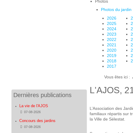
Photos
Photos du jardin
2026
2
2025
2
2024
2
2023
2
2022
2
2021
2
2020
2
2019
2
2018
2
2017
Vous êtes ici :
L'AJOS, 213
Dernières publications
La vie de l'AJOS
L’Association des Jard
Détails
07-08-2026
familiaux répartis sur t
la Ville de Sélestat.
Concours des jardins
Détails
07-08-2026