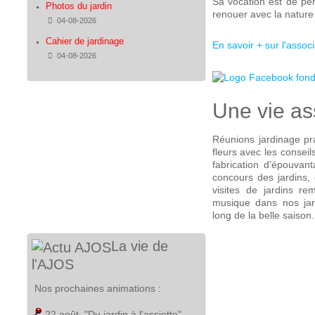
Sa vocation est de per
Photos du jardin
renouer avec la nature 
Détails
04-08-2026
Cahier de jardinage
En savoir + sur l'associ
Détails
04-08-2026
Une vie as
Réunions jardinage pra
fleurs avec les conseils
fabrication d'épouvant
concours des jardins, 
visites de jardins r
musique dans nos jar
long de la belle saison.
La vie de
l'AJOS
Nos prochaines animations :
22 août
, "Du jardin à l'assiette",