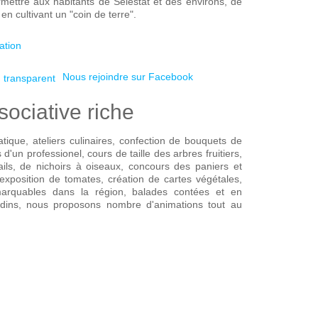
mettre aux habitants de Sélestat et des environs, de
en cultivant un "coin de terre".
ation
Nous rejoindre sur Facebook
sociative riche
tique, ateliers culinaires, confection de bouquets de
 d'un professionel, cours de taille des arbres fruitiers,
ails, de nichoirs à oiseaux, concours des paniers et
exposition de tomates, création de cartes végétales,
emarquables dans la région, balades contées et en
dins, nous proposons nombre d'animations tout au