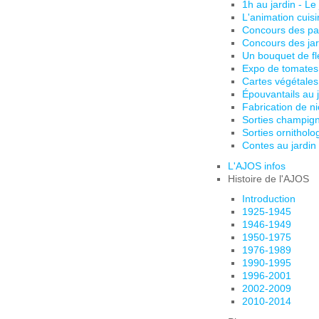
1h au jardin - Le
L'animation cuis
Concours des pa
Concours des jar
Un bouquet de fl
Expo de tomates
Cartes végétales
Épouvantails au 
Fabrication de ni
Sorties champig
Sorties ornitholo
Contes au jardin
L'AJOS infos
Histoire de l'AJOS
Introduction
1925-1945
1946-1949
1950-1975
1976-1989
1990-1995
1996-2001
2002-2009
2010-2014