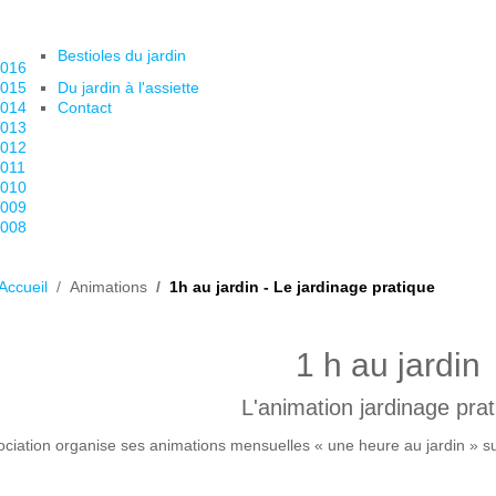
Bestioles du jardin
016
015
Du jardin à l'assiette
014
Contact
013
012
011
010
009
008
Accueil
Animations
1h au jardin - Le jardinage pratique
1 h au jardin
L'animation jardinage pra
ociation organise ses animations mensuelles « une heure au jardin » sur