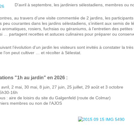
D'avril à septembre, les jardiniers sélestadiens, membres ou n
ntres, au travers d’une visite commentée de 2 jardins, les participants
s peu courantes dans les jardins sélestadiens, s’initient aux semis de 
aromatiques, rosiers, fuchsias ou géraniums, à l’entretien des petites fru
i … partagent recettes et astuces culinaires pour préparer ou conserve
suivant l’évolution d’un jardin les visiteurs sont invités à constater la t
ue l’on peut cultiver … et récolter à Sélestat.
tions "1h au jardin" en 2026 :
 avril, 2 mai, 30 mai, 8 juin, 27 juin, 25 juillet, 29 août et 3 octobre
 15h30-16h
ous : aire de loisirs du site du Galgenfeld (route de Colmar)
rdiniers membres ou non de l'AJOS