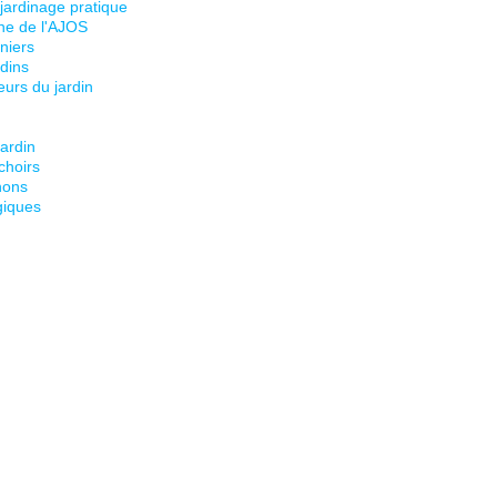
 jardinage pratique
ine de l'AJOS
niers
dins
eurs du jardin
jardin
choirs
nons
giques