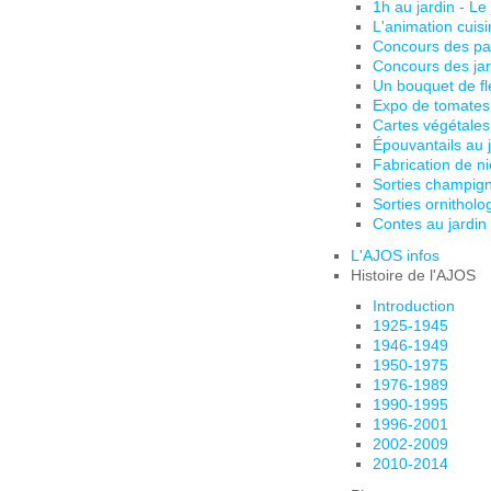
1h au jardin - Le
L'animation cuis
Concours des pa
Concours des jar
Un bouquet de fl
Expo de tomates
Cartes végétales
Épouvantails au 
Fabrication de ni
Sorties champig
Sorties ornitholo
Contes au jardin
L'AJOS infos
Histoire de l'AJOS
Introduction
1925-1945
1946-1949
1950-1975
1976-1989
1990-1995
1996-2001
2002-2009
2010-2014