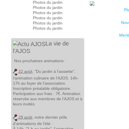
Photos du jardin
Photos du jardin
Pl
Photos du jardin
Photos du jardin
Nous
Photos du jardin
Photos du jardin
Menti
La vie de
l'AJOS
Nos prochaines animations :
22 août
, "Du jardin à l'assiette",
l'animation culinaire de l'AJOS. 14h-
17h au foyer de l'association.
Inscription préalable obligatoire.
Participation aux frais : 7€. Animation
réservée aux membres de l'AJOS et à
leurs invités.
29 août
, notre dernier pôle
d'animations de l'été :
À 14h
, "1 h au jardin", l'animation