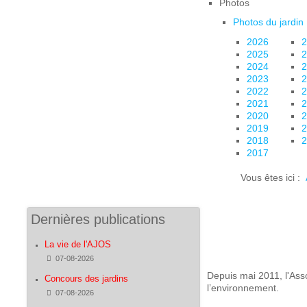
Photos
Photos du jardin
2026
2
2025
2
2024
2
2023
2
2022
2
2021
2
2020
2
2019
2
2018
2
2017
Vous êtes ici :
Dernières publications
La vie de l'AJOS
Détails
07-08-2026
Depuis mai 2011, l'Ass
Concours des jardins
l’environnement.
Détails
07-08-2026