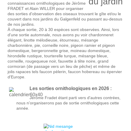
connaissances ornithologiques de Jérôme
FRADET et Alain WILLER pour organiser
des sorties d'observation des oiseaux trouvant le gîte et/ou le
couvert dans nos jardins du Galgenfeld ou passant au-dessus
de nos jardins.
À chaque sortie, 20 à 30 espèces sont observées. Ainsi, lors
d'une sortie automnale, nous avons pu voir chardonneret
élégant, linotte mélodieuse, étourneau, mésange
charbonnière, pie, corneille noire, pigeon ramier et pigeon
domestique, bergeronnette grise, moineau domestique,
hirondelle rustique, tourterelle turque, mésange bleue,
corneille, rougequeue noir, fauvette à tête noire, grand
cormoran (de passage vers un lieu de pêche) et même de
jolis rapaces tels faucon pèlerin, faucon hobereau ou épervier
d'Europe.
Les sorties ornithologiques en 2026 :
Jérôme Fradet étant parti vers d'autres contrées,
nous n'organiserons pas de sortie ornithologiques cette
année.