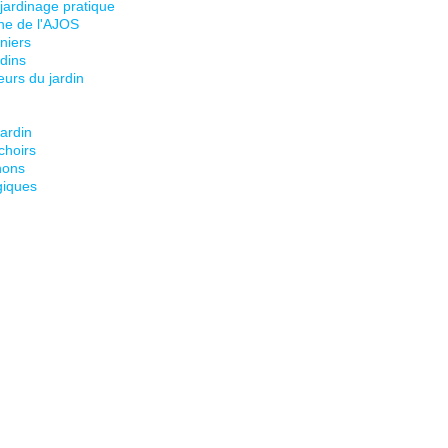
 jardinage pratique
ine de l'AJOS
niers
dins
eurs du jardin
jardin
choirs
nons
giques