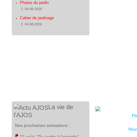
Photos du jardin
Détails
04-08-2026
Cahier de jardinage
Détails
04-08-2026
La vie de
l'AJOS
Pl
Nos prochaines animations :
Nous
22 août
, "Du jardin à l'assiette",