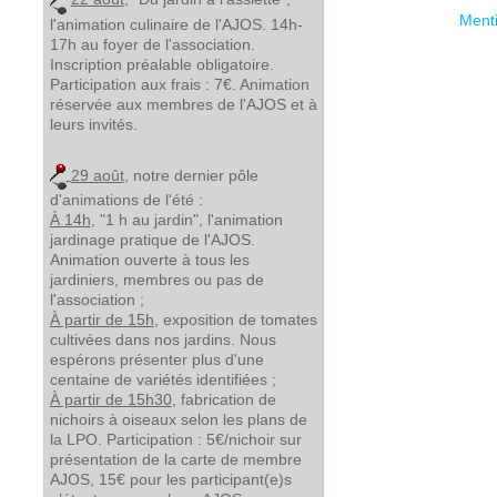
Menti
l'animation culinaire de l'AJOS. 14h-
17h au foyer de l'association.
Inscription préalable obligatoire.
Participation aux frais : 7€. Animation
réservée aux membres de l'AJOS et à
leurs invités.
29 août
, notre dernier pôle
d'animations de l'été :
À 14h
, "1 h au jardin", l'animation
jardinage pratique de l'AJOS.
Animation ouverte à tous les
jardiniers, membres ou pas de
l'association ;
À partir de 15h
, exposition de tomates
cultivées dans nos jardins. Nous
espérons présenter plus d'une
centaine de variétés identifiées ;
À partir de 15h30
, fabrication de
nichoirs à oiseaux selon les plans de
la LPO. Participation : 5€/nichoir sur
présentation de la carte de membre
AJOS, 15€ pour les participant(e)s