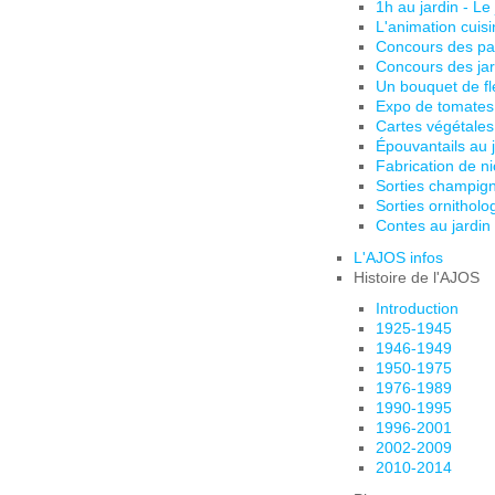
1h au jardin - Le
L'animation cuis
Concours des pa
Concours des jar
Un bouquet de fl
Expo de tomates
Cartes végétales
Épouvantails au 
Fabrication de ni
Sorties champig
Sorties ornitholo
Contes au jardin
L'AJOS infos
Histoire de l'AJOS
Introduction
1925-1945
1946-1949
1950-1975
1976-1989
1990-1995
1996-2001
2002-2009
2010-2014