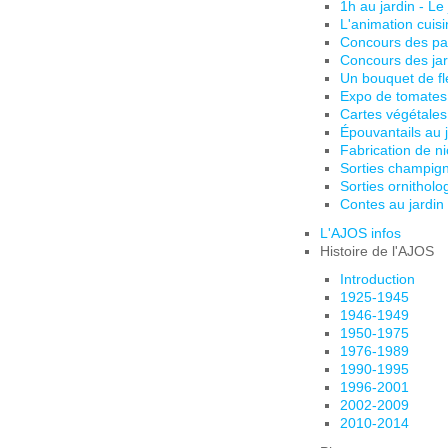
1h au jardin - Le
L'animation cuis
Concours des pa
Concours des jar
Un bouquet de fl
Expo de tomates
Cartes végétales
Épouvantails au 
Fabrication de ni
Sorties champig
Sorties ornitholo
Contes au jardin
L'AJOS infos
Histoire de l'AJOS
Introduction
1925-1945
1946-1949
1950-1975
1976-1989
1990-1995
1996-2001
2002-2009
2010-2014