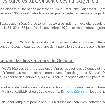
les parcelles 91 à 94 sont créés au Galgenfeld
ion dispose d’une bande de terre en limite Est du site Galgenfeld II (ac
 années 1960 avant d’être laissée en prairie faute de demande de jardi
’association récupère ce terrain de 10 ares indûment exploité depuis un
puis 81, 82 et 83 jusqu’au 11 novembre 1979 et correspondant aujourd’
uis le jardin 75. Sur décision du C.A. chaque locataire doit s’acquitte
nt au réseau d’eau. Le locataire de la parcelle 75 qui a creusé la tranc
ce des Jardins Ouvriers de Sélestat
l’AJOS fête ses 50 ans d’existence. Après l’accueil des délégués et inv
 cérémonie au monument aux morts avec dépôt de gerbes. S’ensuit l’A
à la caserne des pompiers, puis à 11h30 la réception officielle par la muni
s sont ensuite conduits en voiture et autocar pour un déjeuner à « l’h
 Dr Maurice KUBLER et du député Albert EHM
. Le café-l
(
voir le télégramme
)
ique folklorique et populaire sur la terrasse de l’hôtel, les convives 