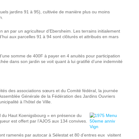
tuels jardins 91 à 95), cultivée de manière plus ou moins
n.
 an par un agriculteur d’Ebersheim. Les terrains initialement
hui aux parcelles 91 à 94 sont clôturés et attribués en mars
r d’une somme de 400F à payer en 4 anuités pour participation
hée dans son jardin se voit quant à lui gratifié d’une indemnité
ités des associations sœurs et du Comité fédéral, la journée
ssemblée Générale de la Fédération des Jardins Ouvriers
cipalité à l’hôtel de Ville.
ôtel du Haut Koenigsbourg » en présence du
iqueur est offert par l’AJOS aux 134 convives.
sont ramenés par autocar à Sélestat et 80 d’entres eux visitent