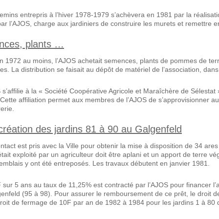
emins entrepris à l’hiver 1978-1979 s’achèvera en 1981 par la réalisat
par l’AJOS, charge aux jardiniers de construire les murets et remettre e
ces, plants
…
n 1972 au moins, l’AJOS achetait semences, plants de pommes de terre, 
. La distribution se faisait au dépôt de matériel de l’association, dan
 s’affilie à la « Société Coopérative Agricole et Maraîchère de Sélesta
 Cette affiliation permet aux membres de l’AJOS de s’approvisionner au
rerie.
réation des jardins 81 à 90 au Galgenfeld
tact est pris avec la Ville pour obtenir la mise à disposition de 34 ares
était exploité par un agriculteur doit être aplani et un apport de terre v
emblais y ont été entreposés. Les travaux débutent en janvier 1981.
ur 5 ans au taux de 11,25% est contracté par l’AJOS pour financer l’
genfeld (95 à 98). Pour assurer le remboursement de ce prêt, le droi
roit de fermage de 10F par an de 1982 à 1984 pour les jardins 1 à 80