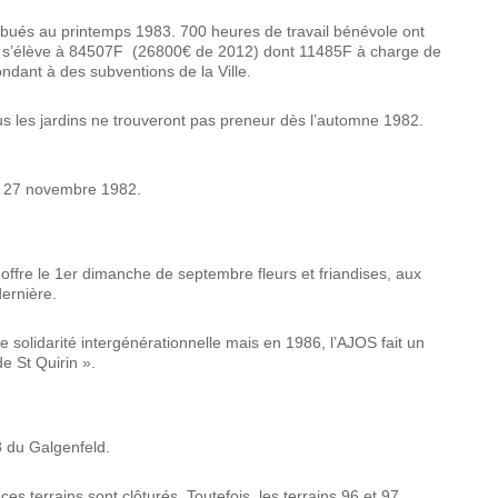
ibués au printemps 1983. 700 heures de travail bénévole ont
ation s’élève à 84507F (26800€ de 2012) dont 11485F à charge de
ondant à des subventions de la Ville.
s les jardins ne trouveront pas preneur dès l’automne 1982.
 le 27 novembre 1982.
 offre le 1er dimanche de septembre fleurs et friandises, aux
dernière.
 solidarité intergénérationnelle mais en 1986, l’AJOS fait un
e St Quirin ».
98 du Galgenfeld.
s terrains sont clôturés. Toutefois, les terrains 96 et 97