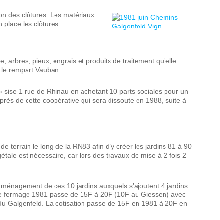
ion des clôtures. Les matériaux
n place les clôtures.
arbres, pieux, engrais et produits de traitement qu’elle
s le rempart Vauban.
t » sise 1 rue de Rhinau en achetant 10 parts sociales pour un
près de cette coopérative qui sera dissoute en 1988, suite à
 de terrain le long de la RN83 afin d’y créer les jardins 81 à 90
égétale est nécessaire, car lors des travaux de mise à 2 fois 2
aménagement de ces 10 jardins auxquels s’ajoutent 4 jardins
t de fermage 1981 passe de 15F à 20F (10F au Giessen) avec
 du Galgenfeld. La cotisation passe de 15F en 1981 à 20F en