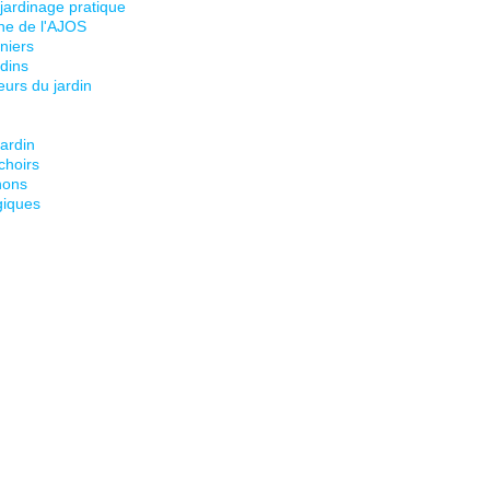
 jardinage pratique
ine de l'AJOS
niers
dins
eurs du jardin
jardin
choirs
nons
giques