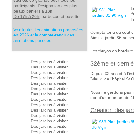
sachets de graines pour tous les
participants. Désignation des plus
L
beaux paniers à 18h;
é
De 17h à 20h
, barbecue et buvette.
l
Voir toutes les animations proposées
Compte tenu du coût de
en 2026 et le compte-rendu des
Ainsi le jardin 86 ne s
animations passées
Les thuyas en bordure 
Des jardins à visiter
32ème et dernièr
Des jardins à visiter
Des jardins à visiter
Depuis 32 ans et à l’in
Des jardins à visiter
"vieux" de l’hôpital St
Des jardins à visiter
Des jardins à visiter
Nous ne gardons pas tra
Des jardins à visiter
don d’un montant de 1
Des jardins à visiter
Des jardins à visiter
Création des jar
Des jardins à visiter
Des jardins à visiter
Des jardins à visiter
Des jardins à visiter
Des jardins à visiter