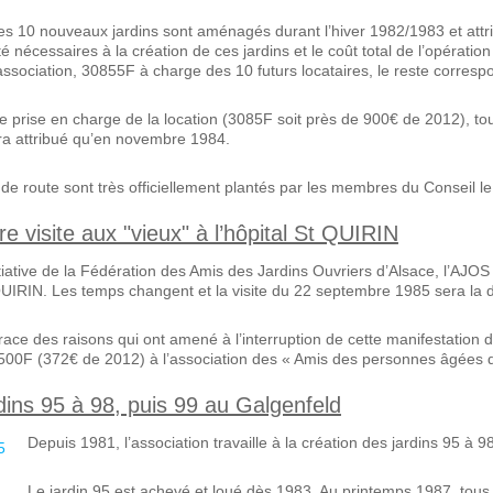
es 10 nouveaux jardins sont aménagés durant l’hiver 1982/1983 et attr
té nécessaires à la création de ces jardins et le coût total de l’opér
’association, 30855F à charge des 10 futurs locataires, le reste corresp
 prise en charge de la location (3085F soit près de 900€ de 2012), tou
era attribué qu’en novembre 1984.
de route sont très officiellement plantés par les membres du Conseil
e visite aux "vieux" à l’hôpital St QUIRIN
itiative de la Fédération des Amis des Jardins Ouvriers d’Alsace, l’AJOS
 QUIRIN. Les temps changent et la visite du 22 septembre 1985 sera la 
ce des raisons qui ont amené à l’interruption de cette manifestation de
500F (372€ de 2012) à l’association des « Amis des personnes âgées d
dins 95 à 98, puis 99 au Galgenfeld
Depuis 1981, l’association travaille à la création des jardins 95 à 
Le jardin 95 est achevé et loué dès 1983. Au printemps 1987, tous ce