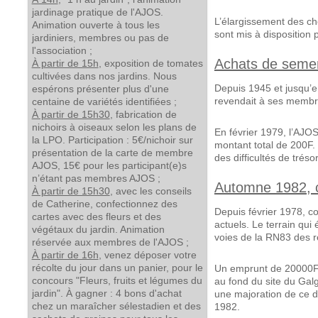
jardinage pratique de l'AJOS.
L’élargissement des ch
Animation ouverte à tous les
sont mis à disposition 
jardiniers, membres ou pas de
l'association ;
Achats de semen
À partir de 15h
, exposition de tomates
cultivées dans nos jardins. Nous
Depuis 1945 et jusqu’e
espérons présenter plus d'une
revendait à ses membres
centaine de variétés identifiées ;
À partir de 15h30
, fabrication de
nichoirs à oiseaux selon les plans de
En février 1979, l’AJOS
la LPO. Participation : 5€/nichoir sur
montant total de 200F.
présentation de la carte de membre
des difficultés de tréso
AJOS, 15€ pour les participant(e)s
n’étant pas membres AJOS ;
Automne 1982, c
À partir de 15h30
, avec les conseils
de Catherine, confectionnez des
Depuis février 1978, con
cartes avec des fleurs et des
actuels. Le terrain qui 
végétaux du jardin. Animation
voies de la RN83 des r
réservée aux membres de l'AJOS ;
À partir de 16h
, venez déposer votre
récolte du jour dans un panier, pour le
Un emprunt de 20000F s
concours "Fleurs, fruits et légumes du
au fond du site du Gal
jardin". À gagner : 4 bons d'achat
une majoration de ce d
chez un maraîcher sélestadien et des
1982.