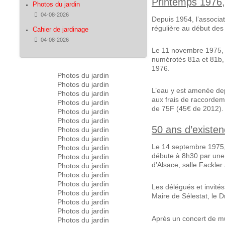
Printemps 1976, 
Photos du jardin
Détails
04-08-2026
Depuis 1954, l’associat
régulière au début des
Cahier de jardinage
Détails
04-08-2026
Le 11 novembre 1975, l
numérotés 81a et 81b, 
1976.
Photos du jardin
Photos du jardin
L’eau y est amenée dep
Photos du jardin
aux frais de raccordeme
Photos du jardin
de 75F (45€ de 2012).
Photos du jardin
Photos du jardin
50 ans d’existen
Photos du jardin
Photos du jardin
Le 14 septembre 1975, 
Photos du jardin
débute à 8h30 par une
Photos du jardin
d’Alsace, salle Fackler 
Photos du jardin
Photos du jardin
Photos du jardin
Les délégués et invité
Photos du jardin
Maire de Sélestat, le
Photos du jardin
Photos du jardin
Après un concert de mus
Photos du jardin