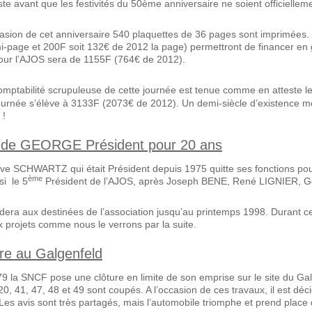
te avant que les festivités du 50ème anniversaire ne soient officiellem
casion de cet anniversaire 540 plaquettes de 36 pages sont imprimées. L
i-page et 200F soit 132€ de 2012 la page) permettront de financer en 
pour l’AJOS sera de 1155F (764€ de 2012).
mptabilité scrupuleuse de cette journée est tenue comme en atteste 
journée s’élève à 3133F (2073€ de 2012). Un demi-siècle d’existence méri
 !
ude GEORGE Président pour 20 ans
e SCHWARTZ qui était Président depuis 1975 quitte ses fonctions pou
ème
si le 5
Président de l’AJOS, après Joseph BENE, René LIGNIER,
a aux destinées de l’association jusqu’au printemps 1998. Durant ces
 projets comme nous le verrons par la suite.
tre au Galgenfeld
9 la SNCF pose une clôture en limite de son emprise sur le site du Gal
20, 41, 47, 48 et 49 sont coupés. A l’occasion de ces travaux, il est déc
s avis sont très partagés, mais l’automobile triomphe et prend place d