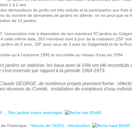
dant 1 à 2 ans.
te des demandeurs de jardin est très réduite et la participation aux frais
nu du nombre de demandes de jardins en attente, on ne peut que se félic
éation de 14 jardins.
, l’association met à disposition de ses membres 97 jardins au Galgenf
. A cette même date, 263 membres sont à jour de la cotisation (25F soi
 jardins de 5 ares, 33F pour ceux de 3 ares du Galgenfeld et de la Ruc
 créée qu’à l’automne 1992 et raccordée au réseau d’eau en 1994.
s jardins se stabilise, les baux avec la Ville ont été reconduits 
s'est inversée par rapport à la période 1964-1973.
 Claude GEORGE, de nombreux projets prennent forme : réfectio
r les réunions du Comité, installation de compteurs d'eau individ
5 ... Des jardins mieux aménagés
 de l'historique :
Histoire de l'AJOS - Introduction