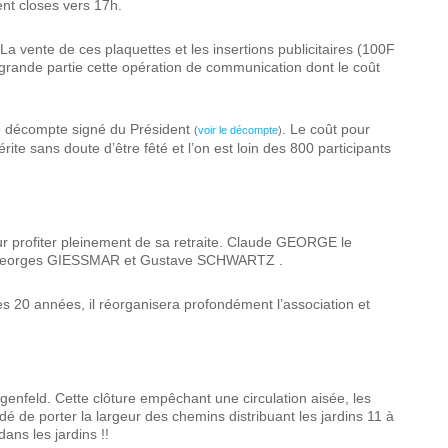
ent closes vers 17h.
a vente de ces plaquettes et les insertions publicitaires (100F
grande partie cette opération de communication dont le coût
le décompte signé du Président
. Le coût pour
(
voir le décompte
)
te sans doute d’être fêté et l’on est loin des 800 participants
r profiter pleinement de sa retraite. Claude GEORGE le
 Georges GIESSMAR et Gustave SCHWARTZ .
 20 années, il réorganisera profondément l’association et
genfeld. Cette clôture empêchant une circulation aisée, les
idé de porter la largeur des chemins distribuant les jardins 11 à
ans les jardins !!