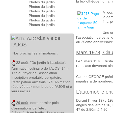
la bibliothèque humanis
Photos du jardin
Photos du jardin
Photos du jardin
A l’oc
Photos du jardin
la dem
Photos du jardin
final 
Photos du jardin
Une co
La vie de
l’association de cette 
du 25ème anniversaire
l'AJOS
Mars 1978, Cla
Nos prochaines animations :
Le 5 mars 1978, Gustav
22 août
, "Du jardin à l'assiette",
remplace devenant ain
l'animation culinaire de l'AJOS. 14h-
17h au foyer de l'association.
Claude GEORGE présider
Inscription préalable obligatoire.
impulsera de nombreux
Participation aux frais : 7€. Animation
réservée aux membres de l'AJOS et à
leurs invités.
L’automobile en
Durant l’hiver 1978-197
29 août
, notre dernier pôle
angles des jardins 10, 
d'animations de l'été :
47 de 2,50m à 4,50m. Le
À 14h
, "1 h au jardin", l'animation